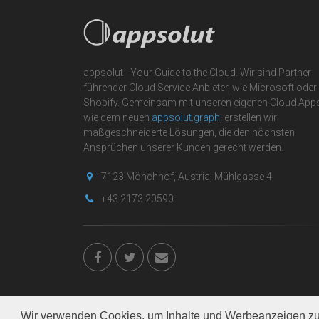
appsolut - Your Guide to the Cloud. Wir sind Partner
führender Cloud Service Anbieter, wie Microsoft oder
Shopify. Gemeinsam mit unseren eigenen Cloud App
wie dem neuen
appsolut.graph
, erstellen wir
maßgeschneiderte Lösungen, die den höchsten
Ansprüchen unserer Kunden gerecht werden.
7123 Mönchhof, Austria, Mühlgasse 4
+43 2173 20590
Wir verwenden Cookies, um Inhalte und Werbeanzeigen zu 