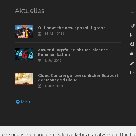
Aktuelles
L
Out now: the new appsolut graph
14.
Mar 2019
s,
Anwendungsfall: Einbruch-sichere
Kommunikation
9.
Jul 2018
Cloud Concierge: persönlicher Support
der Managed Cloud
1.
Jun 2018
Mehr
personalisieren und den Datenverkehr zu analysieren. Durch 